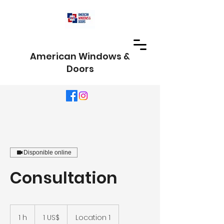
American Windows &
Doors
Disponible online
Consultation
1
dólar
1 h
1
1 US$
Location 1
estadounidense